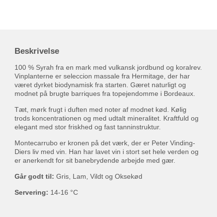
Beskrivelse
100 % Syrah fra en mark med vulkansk jordbund og koralrev.
Vinplanterne er seleccion massale fra Hermitage, der har
været dyrket biodynamisk fra starten. Gæret naturligt og
modnet på brugte barriques fra topejendomme i Bordeaux.
Tæt, mørk frugt i duften med noter af modnet kød. Kølig
trods koncentrationen og med udtalt mineralitet. Kraftfuld og
elegant med stor friskhed og fast tanninstruktur.
Montecarrubo er kronen på det værk, der er Peter Vinding-
Diers liv med vin. Han har lavet vin i stort set hele verden og
er anerkendt for sit banebrydende arbejde med gær.
Går godt til:
Gris, Lam, Vildt og Oksekød
Servering:
14-16 °C