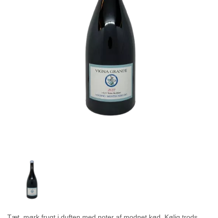
Tæt, mørk frugt i duften med noter af modnet kød. Kølig trods