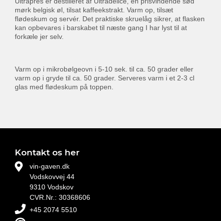
Ultrapres er destilleret af Ultradélice, en prisvindende sød
mørk belgisk øl, tilsat kaffeekstrakt. Varm op, tilsæt
flødeskum og servér. Det praktiske skruelåg sikrer, at flasken
kan opbevares i barskabet til næste gang I har lyst til at
forkæle jer selv.
Varm op i mikrobølgeovn i 5-10 sek. til ca. 50 grader eller
varm op i gryde til ca. 50 grader. Serveres varm i et 2-3 cl
glas med flødeskum på toppen.
Kontakt os her
vin-gaven.dk
Vodskovvej 44
9310 Vodskov
CVR.Nr.: 30368606
+45 2074 5510