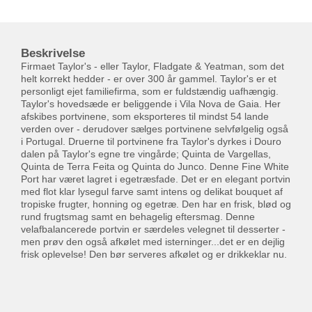
Beskrivelse
Firmaet Taylor's - eller Taylor, Fladgate & Yeatman, som det
helt korrekt hedder - er over 300 år gammel. Taylor's er et
personligt ejet familiefirma, som er fuldstændig uafhængig.
Taylor's hovedsæde er beliggende i Vila Nova de Gaia. Her
afskibes portvinene, som eksporteres til mindst 54 lande
verden over - derudover sælges portvinene selvfølgelig også
i Portugal. Druerne til portvinene fra Taylor's dyrkes i Douro
dalen på Taylor's egne tre vingårde; Quinta de Vargellas,
Quinta de Terra Feita og Quinta do Junco. Denne Fine White
Port har været lagret i egetræsfade. Det er en elegant portvin
med flot klar lysegul farve samt intens og delikat bouquet af
tropiske frugter, honning og egetræ. Den har en frisk, blød og
rund frugtsmag samt en behagelig eftersmag. Denne
velafbalancerede portvin er særdeles velegnet til desserter -
men prøv den også afkølet med isterninger...det er en dejlig
frisk oplevelse! Den bør serveres afkølet og er drikkeklar nu.