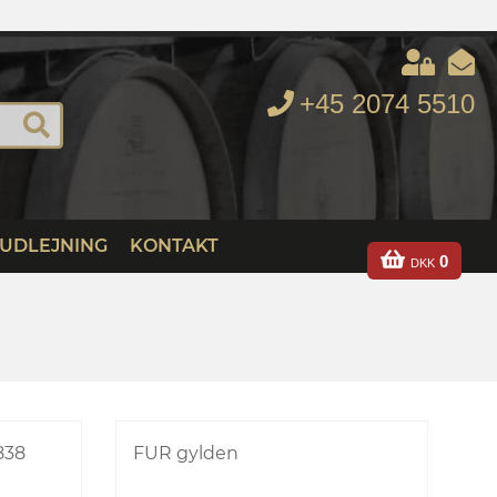
+45 2074 5510
UDLEJNING
KONTAKT
0
DKK
838
FUR gylden