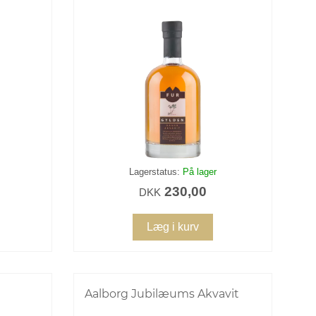
Lagerstatus:
På lager
230,00
DKK
Læg i kurv
Aalborg Jubilæums Akvavit