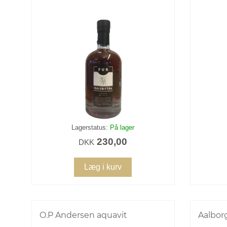
Lagerstatus:
På lager
230,00
DKK
Læg i kurv
O.P Andersen aquavit
Aalborg