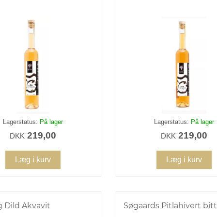
Lagerstatus:
På lager
Lagerstatus:
På lager
219,00
219,00
DKK
DKK
Læg i kurv
Læg i kurv
 Dild Akvavit
Søgaards Pitlahivert bitte