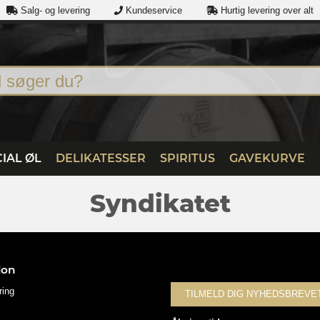
Salg- og levering
Kundeservice
Hurtig levering over alt
IAL ØL
DELIKATESSER
SPIRITUS
GAVEKURVE
Syndikatet
ion
ring
TILMELD DIG NYHEDSBREVE