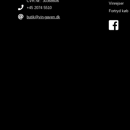
CVR.Nr.: 30368606
Vinrejser
+45 2074 5510
Fortryd køb
butik@vin-gaven.dk