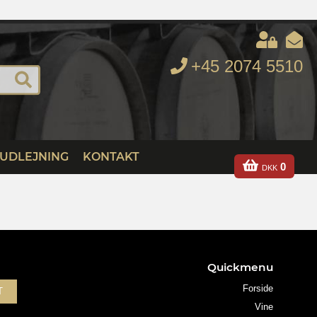
+45 2074 5510
UDLEJNING
KONTAKT
0
DKK
Quickmenu
Forside
T
Vine