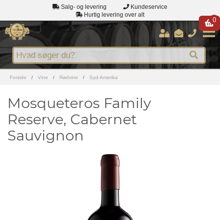
Salg- og levering
Kundeservice
Hurtig levering over alt
0
Forside
/
Vine
/
Rødvine
/
Syd-Amerika
Mosqueteros Family
Reserve, Cabernet
Sauvignon