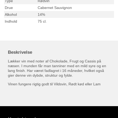
Type
Rødvin
Drue
Cabernet Sauvignon
Alkohol
14%
Indhold
75 cl.
Beskrivelse
Lækker vin med noter af Chokolade, Frugt og Cassis på
næsen. I munden får man tanniner med en mild syre og en
lang finish. Har været fadlagret i 16 måneder, hvilket også
gier denne vin dybde, struktur og fylde.
Vinen fungere rigtig godt til Vildsvin, Rødt kød eller Lam