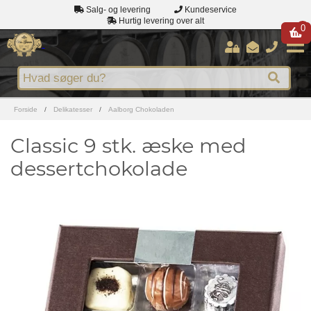
Salg- og levering
Kundeservice
Hurtig levering over alt
0
Forside
/
Delikatesser
/
Aalborg Chokoladen
Classic 9 stk. æske med
dessertchokolade