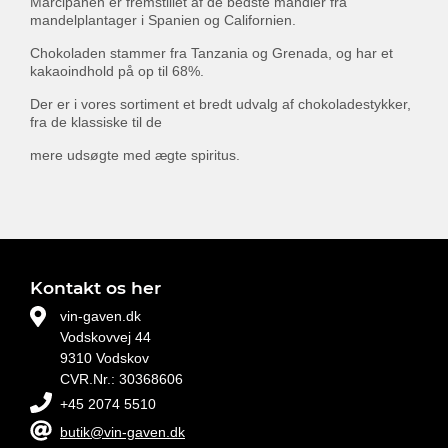
Marcipanen er fremstillet af de bedste mandler fra
mandelplantager i Spanien og Californien.
Chokoladen stammer fra Tanzania og Grenada, og har et
kakaoindhold på op til 68%.
Der er i vores sortiment et bredt udvalg af chokoladestykker,
fra de klassiske til de
mere udsøgte med ægte spiritus.
Kontakt os her
vin-gaven.dk
Vodskovvej 44
9310 Vodskov
CVR.Nr.: 30368606
+45 2074 5510
butik@vin-gaven.dk